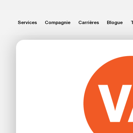
Aller à la navigation
Aller au contenu
Services
Compagnie
Carrières
Blogue