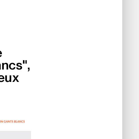
e
ancs",
deux