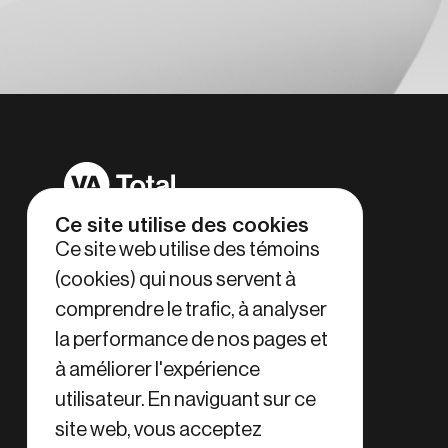
Accueil
Ce site utilise des cookies
Ce site web utilise des témoins
Pour nous joindre
(cookies) qui nous servent à
600, rue Louis-Pasteur
comprendre le trafic, à analyser
Boucherville, QC J4B 7Z1
la performance de nos pages et
serviceclient@vatransport.com
1-800-363-8175
à améliorer l'expérience
utilisateur. En naviguant sur ce
site web, vous acceptez