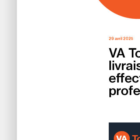
29 avril 2025
VA To
livra
effec
profe