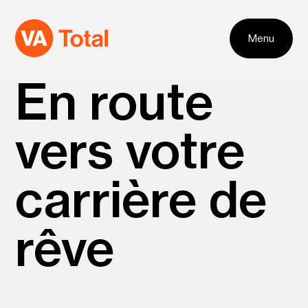
Aller à la navigation
Aller au contenu
Menu
En route
vers votre
carrière de
rêve