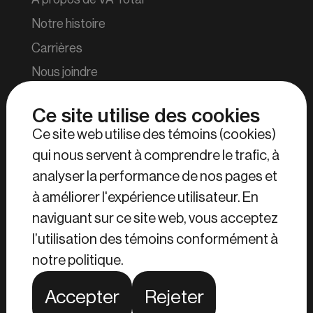
Notre histoire
Carrières
Nous joindre
Blogue
Ce site utilise des cookies
Ce site web utilise des témoins (cookies)
Outils
qui nous servent à comprendre le trafic, à
Repérer un colis
analyser la performance de nos pages et
Connexion détaillants et manufacturiers
à améliorer l'expérience utilisateur. En
Connexion particuliers
naviguant sur ce site web, vous acceptez
Connexion employés VA Total
l’utilisation des témoins conformément à
notre politique.
Eng.
Accepter
Rejeter